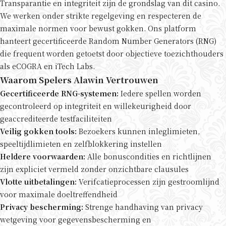
Transparantie en integriteit zijn de grondslag van dit casino.
We werken onder strikte regelgeving en respecteren de
maximale normen voor bewust gokken. Ons platform
hanteert gecertificeerde Random Number Generators (RNG)
die frequent worden getoetst door objectieve toezichthouders
als eCOGRA en iTech Labs.
Waarom Spelers Alawin Vertrouwen
Gecertificeerde RNG-systemen:
Iedere spellen worden
gecontroleerd op integriteit en willekeurigheid door
geaccrediteerde testfaciliteiten
Veilig gokken tools:
Bezoekers kunnen inleglimieten,
speeltijdlimieten en zelfblokkering instellen
Heldere voorwaarden:
Alle bonuscondities en richtlijnen
zijn expliciet vermeld zonder onzichtbare clausules
Vlotte uitbetalingen:
Verifcatieprocessen zijn gestroomlijnd
voor maximale doeltreffendheid
Privacy bescherming:
Strenge handhaving van privacy
wetgeving voor gegevensbescherming en