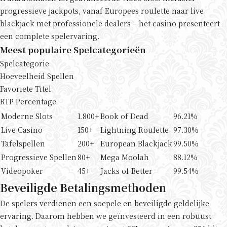
progressieve jackpots, vanaf Europees roulette naar live
blackjack met professionele dealers – het casino presenteert
een complete spelervaring.
Meest populaire Spelcategorieën
Spelcategorie
Hoeveelheid Spellen
Favoriete Titel
RTP Percentage
Moderne Slots
1.800+
Book of Dead
96.21%
Live Casino
150+
Lightning Roulette
97.30%
Tafelspellen
200+
European Blackjack
99.50%
Progressieve Spellen
80+
Mega Moolah
88.12%
Videopoker
45+
Jacks of Better
99.54%
Beveiligde Betalingsmethoden
De spelers verdienen een soepele en beveiligde geldelijke
ervaring. Daarom hebben we geïnvesteerd in een robuust