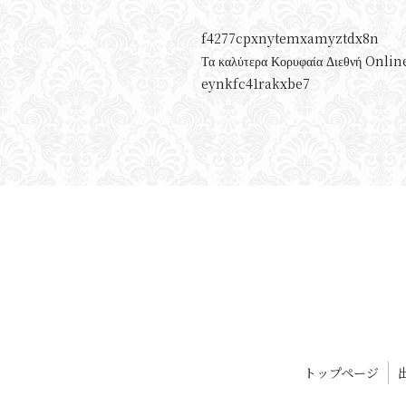
f4277cpxnytemxamyztdx8n
Τα καλύτερα Κορυφαία Διεθνή Online
eynkfc41rakxbe7
トップページ