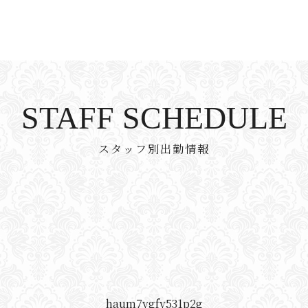
STAFF SCHEDULE
スタッフ別出勤情報
haum7ygfy531p2g