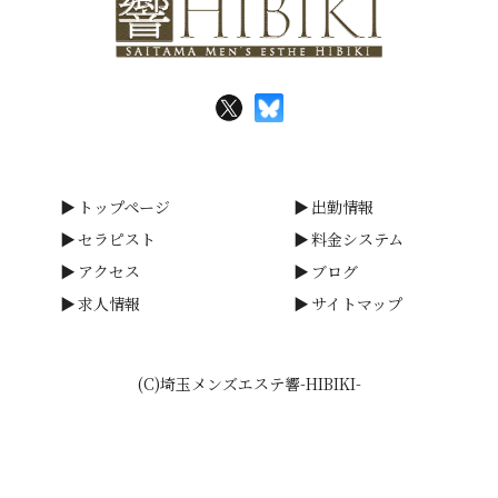
トップページ
出勤情報
セラピスト
料金システム
アクセス
ブログ
求人情報
サイトマップ
(C)埼玉メンズエステ響-HIBIKI-
smartphone
schedule
calendar_month
heart_plus