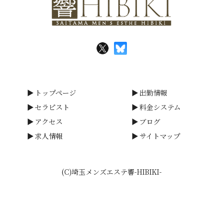
トップページ
出勤情報
セラピスト
料金システム
アクセス
ブログ
求人情報
サイトマップ
(C)埼玉メンズエステ響-HIBIKI-
smartphone
schedule
calendar_month
heart_plus