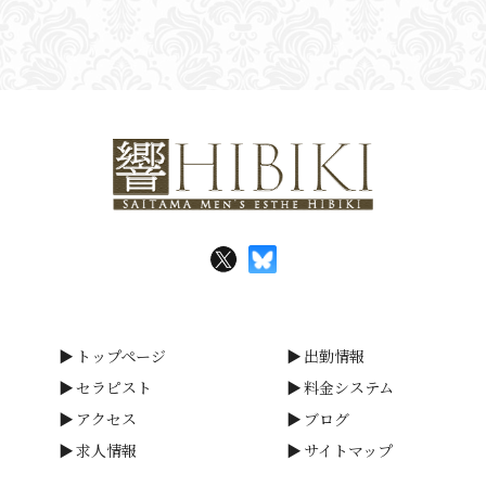
サイトの一般利用者（以下「ユーザー」といいます。）又は本
サイトに広告掲載を行う者（以下「掲載主」といいます。）か
ら、ユーザー又は掲載主に係る個人情報を取得することがあり
ます。
(2)個人情報の利用目的
当店は、当店が取得した個人情報について、法令に定める場合
又は本人の同意を得た場合を除き、以下に定める利用目的の達
成に必要な範囲を超えて利用することはありません。
①本サイトの運営、維持、管理
②本サイトを通じたサービスの提供及び紹介
③本サイトの品質向上のためのアンケート
(3)個人情報の提供等
当店は、法令で定める場合を除き、本人の同意に基づき取得し
た個人情報を、本人の事前の同意なく第三者に提供することは
トップページ
出勤情報
ありません。なお、本人の求めによる個人情報の開示、訂正、
セラピスト
料金システム
追加若しくは削除又は利用目的の通知については、法令に従い
アクセス
ブログ
これを行うとともに、ご意見、ご相談に関して適切に対応しま
求人情報
サイトマップ
す。