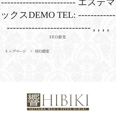
------------------------ エステマ
ックスDEMO TEL: ------------
--------------------------- , , , ,
SEO設定
トップページ
>
SEO設定