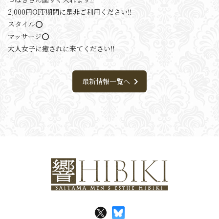
2,000円OFF期間に是非ご利用ください‼️
スタイル⭕️
マッサージ⭕️
大人女子に癒されに来てください‼️
chevron_right
最新情報一覧へ