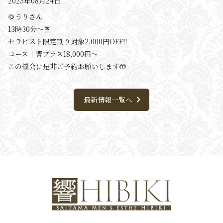
2025年08月24日
ゆうりさん
13時30分〜🈳
セラピスト限定割り対象2,000円OFF‼️
コース＋響プラス18,000円〜
この機会に是非ご予約お願いします🤲
chevron_right
最新情報一覧へ