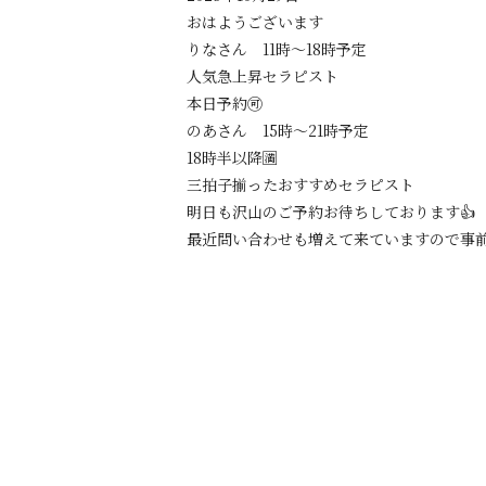
おはようございます
りなさん 11時〜18時予定
人気急上昇セラピスト
本日予約🉑
のあさん 15時〜21時予定
18時半以降🈵
三拍子揃ったおすすめセラピスト
明日も沢山のご予約お待ちしております👍
最近問い合わせも増えて来ていますので事