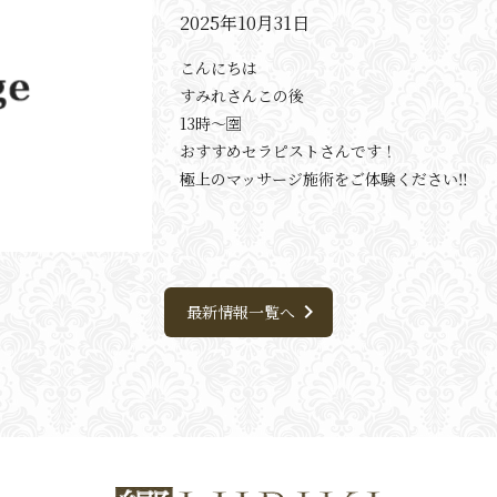
2025年10月31日
こんにちは
すみれさんこの後
13時〜🈳
おすすめセラピストさんです！
極上のマッサージ施術をご体験ください‼️
chevron_right
最新情報一覧へ